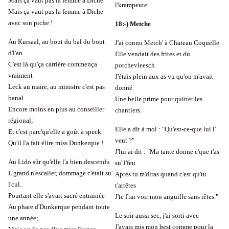
Mais ça vaut pas la femme à Diche
l'krampeute.
Mais ça vaut pas la femme à Diche
avec son piche !
18:-) Metche
Au Kursaal, au bout du bal du bout
J'ai connu Metch' à Chateau Coquelle
d'l'an
Elle vendait des frites et du
C'est là qu'ça carrière commença
potchevleesch
vraiment
J'étais plein aux as vu qu'on m'avait
Leck au maire, au ministre c'est pas
donné
banal
Une belle prime pour quitter les
Encore moins en plus au conseiller
chantiers.
régional;
Elle a dit à moi : "Qu'est-ce-que lui i'
Et c'est parc'qu'elle a goût à speck
veut ?"
Qu'il l'a fait élire miss Dunkerque !
J'lui ai dit : "Ma tante donne c'que t'as
Au Lido sûr qu'elle l'a bien descendu
su' l'feu
L'grand n'escalier, dommage c'était su'
Après tu m'diras quand c'est qu'tu
l'cul.
t'arrêtes
Pourtant elle s'avait sacré entrainée
J'te f'rai voir mon anguille sans rêtes."
Au phare d'Dunkerque pendant toute
Le soir aussi sec, j'ai sorti avec
une année;
J'avais mis mon best comme pour la