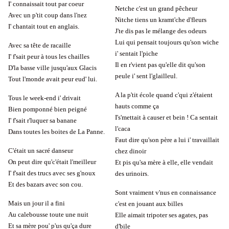
I' connaissait tout par coeur
Netche c'est un grand pêcheur
Avec un p'tit coup dans l'nez
Nitche tiens un kramt'che d'fleurs
I' chantait tout en anglais.
J'te dis pas le mélange des odeurs
Lui qui pensait toujours qu'son wiche
Avec sa tête de racaille
i' sentait l'piche
I' f'sait peur à tous les chailles
Il en r'vient pas qu'elle dit qu'son
D'la basse ville jusqu'aux Glacis
peule i' sent l'glailleul.
Tout l'monde avait peur eud' lui.
A la p'tit école quand c'qui z'étaient
Tous le week-end i' drivait
hauts comme ça
Bien pomponné bien peigné
I's'mettait à causer et bein ! Ca sentait
I' f'sait r'luquer sa banane
l'caca
Dans toutes les boites de La Panne.
Faut dire qu'son père a lui i' travaillait
C'était un sacré danseur
chez dinoir
On peut dire qu'c'était l'meilleur
Et pis qu'sa mère à elle, elle vendait
I' f'sait des trucs avec ses g'noux
des urinoirs.
Et des bazars avec son cou.
Sont vraiment v'nus en connaissance
Mais un jour il a fini
c'est en jouant aux billes
Au calebousse toute une nuit
Elle aimait tripoter ses agates, pas
Et sa mère pou' p'us qu'ça dure
d'bile