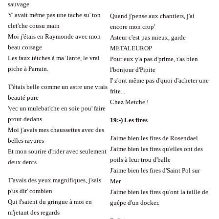
sauvage
Y' avait même pas une tache su' ton
Quand j'pense aux chantiers, j'ai
clet'che cousu main
encore mon crop'
Moi j'étais en Raymonde avec mon
Asteur c'est pas mieux, garde
beau corsage
METALEUROP
Les faux tètches à ma Tante, le vrai
Pour eux y'a pas d'prime, t'as bien
piche à Parrain.
l'bonjour d'Pipite
I' z'ont même pas d'quoi d'acheter une
T'étais belle comme un astre une vrais
frite...
beauté pure
Chez Metche !
'vec un mulebat'che en soie pou' faire
prout dedans
19:-) Les fires
Moi j'avais mes chaussettes avec des
J'aime bien les fires de Rosendael
belles rayures
J'aime bien les fires qu'elles ont des
Et mon sourire d'rider avec seulement
poils à leur trou d'balle
deux dents.
J'aime bien les fires d'Saint Pol sur
T'avais des yeux magnifiques, j'sais
Mer
p'us dir' combien
J'aime bien les fires qu'ont la taille de
Qui f'saient du gringue à moi en
guêpe d'un docker.
m'jetant des regards