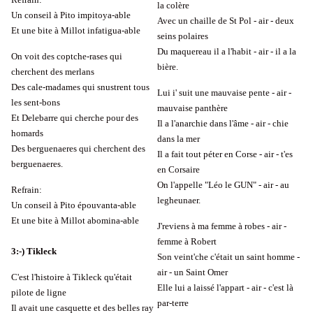
la colère
Un conseil à Pito impitoya-able
Avec un chaille de St Pol - air - deux
Et une bite à Millot infatigua-able
seins polaires
Du maquereau il a l'habit - air - il a la
On voit des coptche-rases qui
bière.
cherchent des merlans
Des cale-madames qui snustrent tous
Lui i' suit une mauvaise pente - air -
les sent-bons
mauvaise panthère
Et Delebarre qui cherche pour des
Il a l'anarchie dans l'âme - air - chie
homards
dans la mer
Des berguenaeres qui cherchent des
Il a fait tout péter en Corse - air - t'es
berguenaeres.
en Corsaire
On l'appelle "Léo le GUN" - air - au
Refrain:
legheunaer.
Un conseil à Pito épouvanta-able
Et une bite à Millot abomina-able
J'reviens à ma femme à robes - air -
femme à Robert
3
:-)
Tikleck
Son veint'che c'était un saint homme -
air - un Saint Omer
C'est l'histoire à Tikleck qu'était
Elle lui a laissé l'appart - air - c'est là
pilote de ligne
par-terre
Il avait une casquette et des belles ray