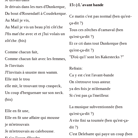
15
:-)
L'avant bande
Je drivais dans les rues d'Dunkerque,
Du bout d'Rosendaël à Coudekerque.
Ce matin c'est pas normal (ben qu'est-
Au Mail je vis,
ça-dit ?)
Au Mail je vis un beau p'iti côt'che
Tous ces zôtches d'carnaval (ben
J'fis mat'che avec et et j'lui volais un
qu'est-ça-dit ?)
zôt'che. (bis)
Et ce cri dans tout Dunkerque (ben
qu'est-ça-dit ?)
Comme chacun fait,
"D'où qu'i' sont les Kakestecks ?"
Comme chacun fait avec les femmes,
Je l'invitais
Refrain:
J'l'invitais à snustre mon wamm.
Ca y est c'est l'avant-bande
Elle mit le trou
On s'retrouve tous asteur.
elle mit, le trouvant trop craspeck,
ya des fois je m'demande
Un coup d'berguenare sur son neck.
Si c'est pas ça l'meilleur.
(bis)
La musique subventionnée (ben
Elle en fit une,
qu'est-ça-dit ?)
Elle en fit une affaire qui mousse
A vite fini sa tournée (ben qu'est-ça-
je m'retrouvais
dit ?)
Je m'retrouvais au calebousse.
C'est Delebarre qui paye un coup (ben
Si t'as l'coup d'foudre,