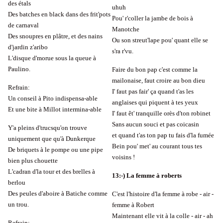
des étals
uhuh
Des batches en black dans des frit'pots
Pou' r'coller la jambe de bois à
de carnaval
Manotche
Des snoupres en plâtre, et des nains
Ou son streut'lape pou' quant elle se
d'jardin z'aribo
s'ra r'vu.
L'disque d'morue sous la queue à
Paulino.
Faire du bon pap c'est comme la
mailonaise, faut croire au bon dieu
Refrain:
I' faut pas fair' ça quand t'as les
Un conseil à Pito indispensa-able
anglaises qui piquent à tes yeux
Et une bite à Millot intermina-able
I' faut êt' tranquille orès d'ton robinet
Sans aucun souci et pas coicasin
Y'a pleins d'trucsqu'on trouve
et quand t'as ton pap tu fais d'la fumée
uniquement que qu'à Dunkerque
Bein pou' met' au courant tous tes
De briquets à le pompe ou une pipe
voisins !
bien plus chouette
L'cadran d'la tour et des brelles à
13:-) La femme à roberts
berlou
Des peules d'aboire à Batiche comme
C'est l'histoire d'la femme à robe - air -
un trou.
femme à Robert
Maintenant elle vit à la colle - air - ah
Refrain: