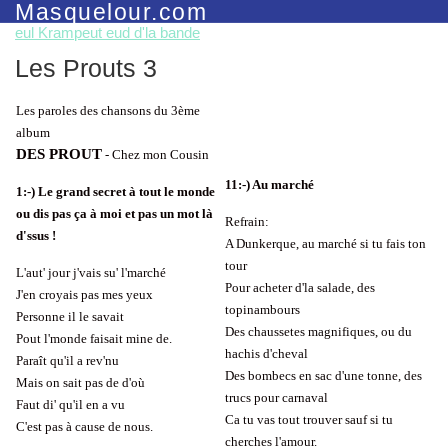
Masquelour.com
eul Krampeut eud d'la bande
Les Prouts 3
Les paroles des chansons du 3ème
album
DES PROUT
- Chez mon Cousin
11:-) Au marché
1:-) Le grand secret à tout le monde
ou dis pas ça à moi et pas un mot là
Refrain:
d'ssus !
A Dunkerque, au marché si tu fais ton
tour
L'aut' jour j'vais su' l'marché
Pour acheter d'la salade, des
J'en croyais pas mes yeux
topinambours
Personne il le savait
Des chaussetes magnifiques, ou du
Pout l'monde faisait mine de.
hachis d'cheval
Paraît qu'il a rev'nu
Des bombecs en sac d'une tonne, des
Mais on sait pas de d'où
trucs pour carnaval
Faut di' qu'il en a vu
Ca tu vas tout trouver sauf si tu
C'est pas à cause de nous.
cherches l'amour.