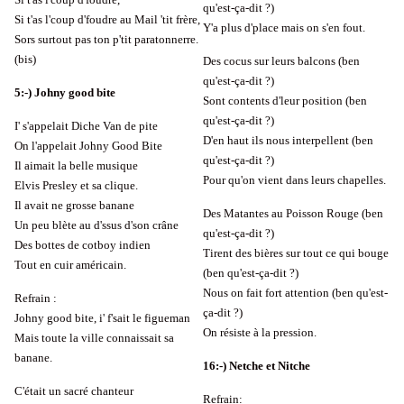
qu'est-ça-dit ?)
Si t'as l'coup d'foudre au Mail 'tit frère,
Y'a plus d'place mais on s'en fout.
Sors surtout pas ton p'tit paratonnerre.
(bis)
Des cocus sur leurs balcons (ben
qu'est-ça-dit ?)
5:-) Johny good bite
Sont contents d'leur position (ben
qu'est-ça-dit ?)
I' s'appelait Diche Van de pite
D'en haut ils nous interpellent (ben
On l'appelait Johny Good Bite
qu'est-ça-dit ?)
Il aimait la belle musique
Pour qu'on vient dans leurs chapelles.
Elvis Presley et sa clique.
Il avait ne grosse banane
Des Matantes au Poisson Rouge (ben
Un peu blète au d'ssus d'son crâne
qu'est-ça-dit ?)
Des bottes de cotboy indien
Tirent des bières sur tout ce qui bouge
Tout en cuir américain.
(ben qu'est-ça-dit ?)
Nous on fait fort attention (ben qu'est-
Refrain :
ça-dit ?)
Johny good bite, i' f'sait le figueman
On résiste à la pression.
Mais toute la ville connaissait sa
banane.
16
:-)
Netche et Nitche
C'était un sacré chanteur
Refrain: