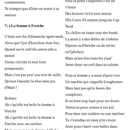
Pour la pinte t'inquiètes c'est un
commissions
v'lours
Te trompes pas d'liste ou restes à ta
Des bistrots i'n'n'a tout autour
maison.
D'la Croix d'Lorraine jusqu'au Cap
7:-) La femme à Fretche
Nord
Tu chôles en tirant tout des bords
C'était une fin d'dimanche après-midi,
La aussi y a des drôles de z'odeurs
Alors que l'jeu d'bouchon était fini,
D'prout eu'd'fretche ou de nêche
Quand sur le zelt'che asteur elle a
eu'l'pêcheur
monté
Mais avant d'accuser les z'aut'
Uteste clet'che et tout bien
Jettes donc un oeil dans ta culotte.
pomponnée;
Mais c'est pas pou' son tour de taille
Pour ta femme y a aussi d'quoi voir
Qu'tout l'monde l'a élue miss jeu
Un machin qui s'appelle Leughenaer
d'Mail !
Mais faut pas qu'tu fasses des
complexes
Refrain:
Il est bien trop haut pour ses fesses
Ah c'qu'elle est belle la femme à
Asteur tu peux rentrer à ton kot
Fretche
Pour faire une codière ou une mat'lote
Ah c'qu'elle est belle la femme à
Tu r'viendras ici mon p'tit creute
Fretche avec ses tetches
Juste pour r'mett' cent balles dans