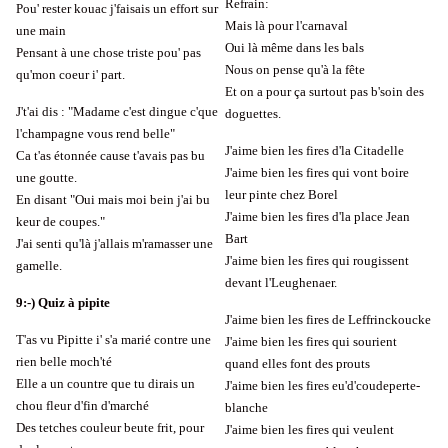
Refrain:
Pou' rester kouac j'faisais un effort sur
Mais là pour l'carnaval
une main
Oui là même dans les bals
Pensant à une chose triste pou' pas
Nous on pense qu'à la fête
qu'mon coeur i' part.
Et on a pour ça surtout pas b'soin des
J't'ai dis : "Madame c'est dingue c'que
doguettes.
l'champagne vous rend belle"
J'aime bien les fires d'la Citadelle
Ca t'as étonnée cause t'avais pas bu
J'aime bien les fires qui vont boire
une goutte.
leur pinte chez Borel
En disant "Oui mais moi bein j'ai bu
J'aime bien les fires d'la place Jean
keur de coupes."
Bart
J'ai senti qu'là j'allais m'ramasser une
J'aime bien les fires qui rougissent
gamelle.
devant l'Leughenaer.
9:-) Quiz à pipite
J'aime bien les fires de Leffrinckoucke
T'as vu Pipitte i' s'a marié contre une
J'aime bien les fires qui sourient
rien belle moch'té
quand elles font des prouts
Elle a un countre que tu dirais un
J'aime bien les fires eu'd'coudeperte-
chou fleur d'fin d'marché
blanche
Des tetches couleur beute frit, pour
J'aime bien les fires qui veulent