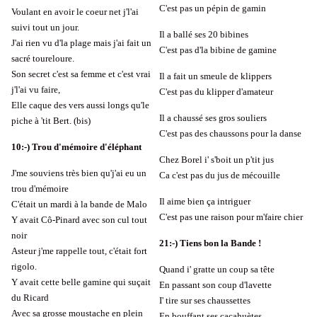
C'est pas un pépin de gamin
Voulant en avoir le coeur net j'l'ai
suivi tout un jour.
Il a ballé ses 20 bibines
J'ai rien vu d'la plage mais j'ai fait un
C'est pas d'la bibine de gamine
sacré toureloure.
Son secret c'est sa femme et c'est vrai
Il a fait un smeule de klippers
j'l'ai vu faire,
C'est pas du klipper d'amateur
Elle caque des vers aussi longs qu'le
Il a chaussé ses gros souliers
piche à 'tit Bert. (bis)
C'est pas des chaussons pour la danse
10:-) Trou d'mémoire d'éléphant
Chez Borel i' s'boit un p'tit jus
J'me souviens très bien qu'j'ai eu un
Ca c'est pas du jus de mécouille
trou d'mémoire
Il aime bien ça intriguer
C'était un mardi à la bande de Malo
C'est pas une raison pour m'faire chier
Y avait Cô-Pinard avec son cul tout
noir
21:-) Tiens bon la Bande !
Asteur j'me rappelle tout, c'était fort
rigolo.
Quand i' gratte un coup sa tête
Y avait cette belle gamine qui suçait
En passant son coup d'lavette
du Ricard
I' tire sur ses chaussettes
Avec sa grosse moustache en plein
En bouffant ses cacahuètes