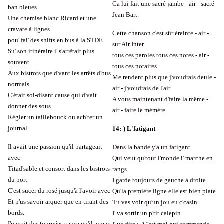
Ca lui fait une sacré jambe - air - sacré
ban bleues
Jean Bart.
Une chemise blanc Ricard et une
cravate à lignes
Cette chanson c'est sûr éreinte - air -
pou' fai' des shifts en bus à la STDE.
sur Air Inter
Su' son itinéraire i' s'arrêtait plus
tous ces paroles tous ces notes - air -
souvent
tous ces notaires
Aux bistrots que d'vant les arrêts d'bus
Me rendent plus que j'voudrais deule -
normals
air - j'voudrais de l'air
C'était soi-disant cause qui d'vait
A vous maintenant d'faire la même -
donner des sous
air - faire le mémère.
Régler un taillebouck ou ach'ter un
journal.
14:-) L'fatigant
Il avait une passion qu'il partageait
Dans la bande y'a un fatigant
avec
Qui veut qu'tout l'monde i' marche en
Titad'sable et consort dans les bistrots
rangs
du port
I garde toujours de gauche à droite
C'est sucer du rosé jusqu'à l'avoir avec
Qu'la première ligne elle est bien plate
Et p'us savoir arquer que en tirant des
Tu vas voir qu'un jou eu c'casin
bords.
I' va sortir un p'tit calepin
I'payait des tournées cause qu'il aimait