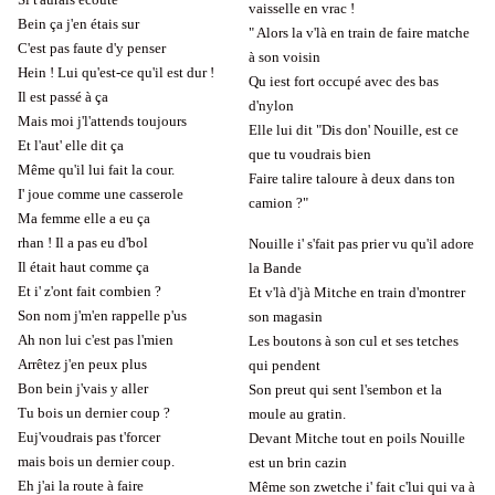
vaisselle en vrac !
Bein ça j'en étais sur
" Alors la v'là en train de faire matche
C'est pas faute d'y penser
à son voisin
Hein ! Lui qu'est-ce qu'il est dur !
Qu iest fort occupé avec des bas
Il est passé à ça
d'nylon
Mais moi j'l'attends toujours
Elle lui dit "Dis don' Nouille, est ce
Et l'aut' elle dit ça
que tu voudrais bien
Même qu'il lui fait la cour.
Faire talire taloure à deux dans ton
I' joue comme une casserole
camion ?"
Ma femme elle a eu ça
rhan ! Il a pas eu d'bol
Nouille i' s'fait pas prier vu qu'il adore
Il était haut comme ça
la Bande
Et i' z'ont fait combien ?
Et v'là d'jà Mitche en train d'montrer
Son nom j'm'en rappelle p'us
son magasin
Ah non lui c'est pas l'mien
Les boutons à son cul et ses tetches
Arrêtez j'en peux plus
qui pendent
Bon bein j'vais y aller
Son preut qui sent l'sembon et la
Tu bois un dernier coup ?
moule au gratin.
Euj'voudrais pas t'forcer
Devant Mitche tout en poils Nouille
mais bois un dernier coup.
est un brin cazin
Eh j'ai la route à faire
Même son zwetche i' fait c'lui qui va à