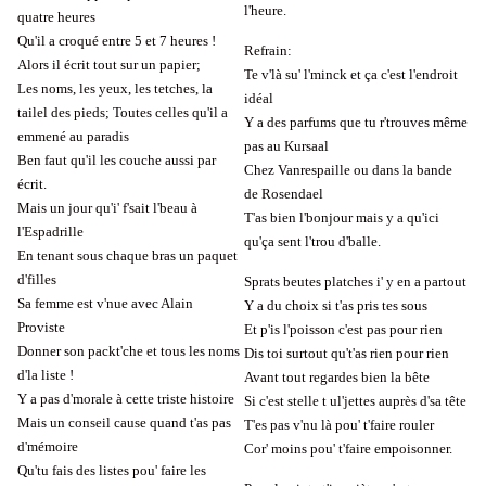
l'heure.
quatre heures
Qu'il a croqué entre 5 et 7 heures !
Refrain:
Alors il écrit tout sur un papier;
Te v'là su' l'minck et ça c'est l'endroit
Les noms, les yeux, les tetches, la
idéal
tailel des pieds; Toutes celles qu'il a
Y a des parfums que tu r'trouves même
emmené au paradis
pas au Kursaal
Ben faut qu'il les couche aussi par
Chez Vanrespaille ou dans la bande
écrit.
de Rosendael
Mais un jour qu'i' f'sait l'beau à
T'as bien l'bonjour mais y a qu'ici
l'Espadrille
qu'ça sent l'trou d'balle.
En tenant sous chaque bras un paquet
d'filles
Sprats beutes platches i' y en a partout
Sa femme est v'nue avec Alain
Y a du choix si t'as pris tes sous
Proviste
Et p'is l'poisson c'est pas pour rien
Donner son packt'che et tous les noms
Dis toi surtout qu't'as rien pour rien
d'la liste !
Avant tout regardes bien la bête
Y a pas d'morale à cette triste histoire
Si c'est stelle t ul'jettes auprès d'sa tête
Mais un conseil cause quand t'as pas
T'es pas v'nu là pou' t'faire rouler
d'mémoire
Cor' moins pou' t'faire empoisonner.
Qu'tu fais des listes pou' faire les