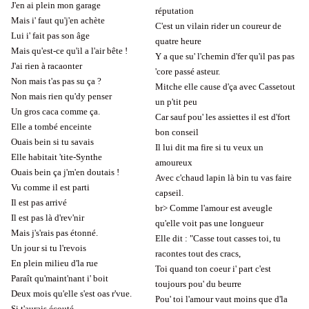
J'en ai plein mon garage
réputation
Mais i' faut qu'j'en achète
C'est un vilain rider un coureur de
Lui i' fait pas son âge
quatre heure
Mais qu'est-ce qu'il a l'air bête !
Y a que su' l'chemin d'fer qu'il pas pas
J'ai rien à racaonter
'core passé asteur.
Non mais t'as pas su ça ?
Mitche elle cause d'ça avec Cassetout
Non mais rien qu'dy penser
un p'tit peu
Un gros caca comme ça.
Car sauf pou' les assiettes il est d'fort
Elle a tombé enceinte
bon conseil
Ouais bein si tu savais
Il lui dit ma fire si tu veux un
Elle habitait 'tite-Synthe
amoureux
Ouais bein ça j'm'en doutais !
Avec c'chaud lapin là bin tu vas faire
Vu comme il est parti
capseil.
Il est pas arrivé
br> Comme l'amour est aveugle
Il est pas là d'rev'nir
qu'elle voit pas une longueur
Mais j's'rais pas étonné.
Elle dit : "Casse tout casses toi, tu
Un jour si tu l'revois
racontes tout des cracs,
En plein milieu d'la rue
Toi quand ton coeur i' part c'est
Paraît qu'maint'nant i' boit
toujours pou' du beurre
Deux mois qu'elle s'est oas r'vue.
Pou' toi l'amour vaut moins que d'la
Si t'aurais écouté