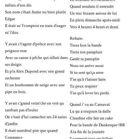
milieu d'son dis
Quand soudain il entendit
Son nom c'était Justie ou bien plutôt
Un truc bizarre autour de lui
Edgar
En plein dimanche après-midi
Il était su' l'comptoir en train d'nager
Vers 4 heures 4 heurs et demi.
su' l'dos.
Refrain:
Y avait c't'agent d'police avec son
Tiens bon la bande
peignoir rose
Tiens ton parapluie
Avec sa canne à pêche qui siflait dans
Garde ta panoplie
ses doigts
Nous on arrive aussi
Et p'is Alex Dupond avec son grand
Si tu sent qu'ça serre
orchestre
T'as qu'à t'laisser faire
Et un bonhomme de neige avec une
Tu peux respirer
pipe en bois.
T'as qu'à lever les pieds.
Y avait c'grand veint'che en vert qu
Quand i' va au Carnaval
iarrêtait pas d'leuler
Lu qu a toujours la dalle
On v'nait d'lui camucher ses 24 nains
Claudine elle fait un cake
d'jardin
Pour la bande de Dunkerque<BR
Il était ouredeul pire que quand
A la fin de la journée
Constance
I' comptait tous ses billets