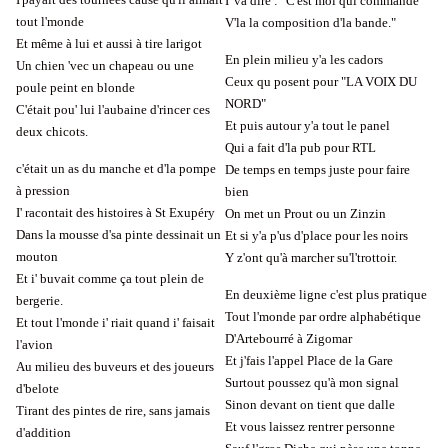
I' va dire : "C'est moi qui commande
tout l'monde
V'la la composition d'la bande."
Et même à lui et aussi à tire larigot
En plein milieu y'a les cadors
Un chien 'vec un chapeau ou une
Ceux qu posent pour "LA VOIX DU
poule peint en blonde
NORD"
C'était pou' lui l'aubaine d'rincer ces
Et puis autour y'a tout le panel
deux chicots.
Qui a fait d'la pub pour RTL
c'était un as du manche et d'la pompe
De temps en temps juste pour faire
à pression
bien
I' racontait des histoires à St Exupéry
On met un Prout ou un Zinzin
Dans la mousse d'sa pinte dessinait un
Et si y'a p'us d'place pour les noirs
mouton
Y z'ont qu'à marcher su'l'trottoir.
Et i' buvait comme ça tout plein de
En deuxième ligne c'est plus pratique
bergerie.
Tout l'monde par ordre alphabétique
Et tout l'monde i' riait quand i' faisait
D'Artebourré à Zigomar
l'avion
Et j'fais l'appel Place de la Gare
Au milieu des buveurs et des joueurs
Surtout poussez qu'à mon signal
d'belote
Sinon devant on tient que dalle
Tirant des pintes de rire, sans jamais
Et vous laissez rentrer personne
d'addition