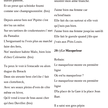
dueler parterre,
snustrer mon arme blanche.
Et un preut qui schtinke fourni
J'aime bien ma femme car
comme une champignonnière. (bis)
eu'lend'main
Depuis asteur ben not' Pipitte c'est
Elle fait du cas surtout si elle voit
dev'nu un milor.
qu'j'suis pas bien.
Sur ses tartines de coukestuutes i' met
J'aime bien ma femme jusqu'au sam'di
du Pastador.
Elle fait le gueule quand j'dis que
L'berguenard tu l'vois plus au marché
j'vais aux P'tits Louis.
faire des frets,
20:-) Le Masquelour
Not' menheer habite Malo, bien loin
d'chez Colewette. (bis)
Refrain:
Le masquelour monte en première
Tu peux le voir à l'estacade ou alors
ligne
dugue du Breack
Où est'tu masquelour ?
Dasn sin uteuste best clet'che i' fait
Le masquelour monte en première
son clottebreck,
ligne
Avec ses seaux pleins d'vers de côte
D'la place de la Gare à la place Jean
même en hiver,
Bart.
Qu'il vend à tour de bras aussi cher
qu'chez Duviller. (bis)
Il a saisi son gros pépin