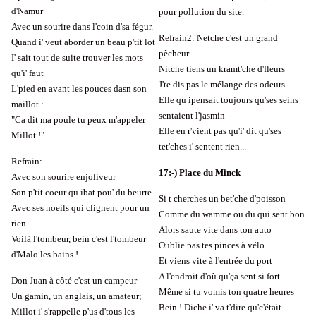
d'Namur
pour pollution du site.
Avec un sourire dans l'coin d'sa fégur.
Refrain2: Netche c'est un grand
Quand i' veut aborder un beau p'tit lot
pêcheur
I' sait tout de suite trouver les mots
Nitche tiens un kramt'che d'fleurs
qu'i' faut
J'te dis pas le mélange des odeurs
L'pied en avant les pouces dasn son
Elle qu ipensait toujours qu'ses seins
maillot :
sentaient l'jasmin
"Ca dit ma poule tu peux m'appeler
Elle en r'vient pas qu'i' dit qu'ses
Millot !"
tet'ches i' sentent rien...
Refrain:
17
:-)
Place du Minck
Avec son sourire enjoliveur
Son p'tit coeur qu ibat pou' du beurre
Si t cherches un bet'che d'poisson
Avec ses noeils qui clignent pour un
Comme du wamme ou du qui sent bon
rien
Alors saute vite dans ton auto
Voilà l'tombeur, bein c'est l'tombeur
Oublie pas tes pinces à vélo
d'Malo les bains !
Et viens vite à l'entrée du port
A l'endroit d'où qu'ça sent si fort
Don Juan à côté c'est un campeur
Même si tu vomis ton quatre heures
Un gamin, un anglais, un amateur;
Bein ! Diche i' va t'dire qu'c'était
Millot i' s'rappelle p'us d'tous les