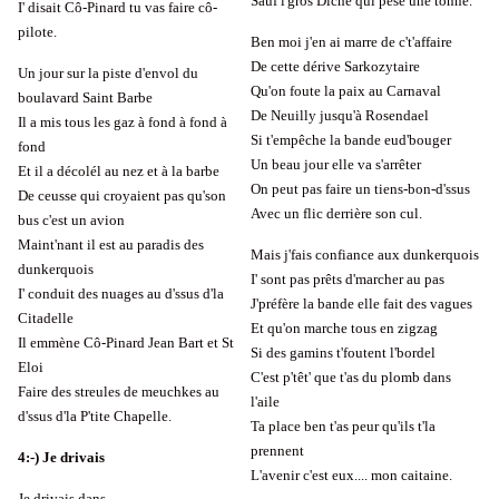
Sauf l'gros Diche qui pèse une tonne.
I' disait Cô-Pinard tu vas faire cô-
pilote.
Ben moi j'en ai marre de c't'affaire
De cette dérive Sarkozytaire
Un jour sur la piste d'envol du
Qu'on foute la paix au Carnaval
boulavard Saint Barbe
De Neuilly jusqu'à Rosendael
Il a mis tous les gaz à fond à fond à
Si t'empêche la bande eud'bouger
fond
Un beau jour elle va s'arrêter
Et il a décolél au nez et à la barbe
On peut pas faire un tiens-bon-d'ssus
De ceusse qui croyaient pas qu'son
Avec un flic derrière son cul.
bus c'est un avion
Maint'nant il est au paradis des
Mais j'fais confiance aux dunkerquois
dunkerquois
I' sont pas prêts d'marcher au pas
I' conduit des nuages au d'ssus d'la
J'préfère la bande elle fait des vagues
Citadelle
Et qu'on marche tous en zigzag
Il emmène Cô-Pinard Jean Bart et St
Si des gamins t'foutent l'bordel
Eloi
C'est p'têt' que t'as du plomb dans
Faire des streules de meuchkes au
l'aile
d'ssus d'la P'tite Chapelle.
Ta place ben t'as peur qu'ils t'la
prennent
4:-) Je drivais
L'avenir c'est eux.... mon caitaine.
Je drivais dans