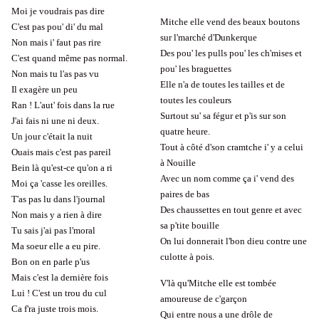
Moi je voudrais pas dire
Mitche elle vend des beaux boutons
C'est pas pou' di' du mal
sur l'marché d'Dunkerque
Non mais i' faut pas rire
Des pou' les pulls pou' les ch'mises et
C'est quand même pas normal.
pou' les braguettes
Non mais tu l'as pas vu
Elle n'a de toutes les tailles et de
Il exagère un peu
toutes les couleurs
Ran ! L'aut' fois dans la rue
Surtout su' sa fégur et p'is sur son
J'ai fais ni une ni deux.
quatre heure.
Un jour c'était la nuit
Tout à côté d'son cramtche i' y a celui
Ouais mais c'est pas pareil
à Nouille
Bein là qu'est-ce qu'on a ri
Avec un nom comme ça i' vend des
Moi ça 'casse les oreilles.
paires de bas
T'as pas lu dans l'journal
Des chaussettes en tout genre et avec
Non mais y a rien à dire
sa p'tite bouille
Tu sais j'ai pas l'moral
On lui donnerait l'bon dieu contre une
Ma soeur elle a eu pire.
culotte à pois.
Bon on en parle p'us
Mais c'est la dernière fois
V'là qu'Mitche elle est tombée
Lui ! C'est un trou du cul
amoureuse de c'garçon
Ca f'ra juste trois mois.
Qui entre nous a une drôle de