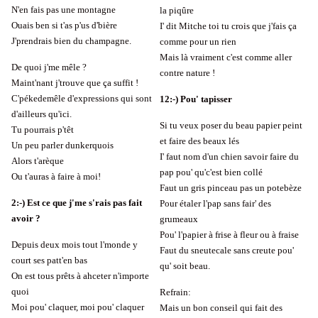
N'en fais pas une montagne
la piqûre
Ouais ben si t'as p'us d'bière
I' dit Mitche toi tu crois que j'fais ça
J'prendrais bien du champagne.
comme pour un rien
Mais là vraiment c'est comme aller
De quoi j'me mêle ?
contre nature !
Maint'nant j'trouve que ça suffit !
C'pékedemêle d'expressions qui sont
12
:-)
Pou' tapisser
d'ailleurs qu'ici.
Si tu veux poser du beau papier peint
Tu pourrais p'têt
et faire des beaux lés
Un peu parler dunkerquois
I' faut nom d'un chien savoir faire du
Alors t'arèque
pap pou' qu'c'est bien collé
Ou t'auras à faire à moi!
Faut un gris pinceau pas un potebèze
2
:-)
Est ce que j'me s'rais pas fait
Pour étaler l'pap sans fair' des
avoir ?
grumeaux
Pou' l'papier à frise à fleur ou à fraise
Depuis deux mois tout l'monde y
Faut du sneutecale sans creute pou'
court ses patt'en bas
qu' soit beau.
On est tous prêts à ahceter n'importe
quoi
Refrain:
Moi pou' claquer, moi pou' claquer
Mais un bon conseil qui fait des