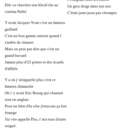
Elle va chercher son bleck'che au
Un gros doigt dans son nez
cinéma Pathé.
C'était juste pour pas s'tromper.
Y avait Jacques Yvart c'est un fameux
gaillard
C'est un bon gamin surtout quand i'
s'arrête de chanter
Mais on peut pas dire que c'est un
grand buvard
Jamais plus d'25 pintes et dix ricards
d'affilée.
Y a où j' m'rappelle plus c'est ce
fameux dimanche
Où i' y avait Eric Bourg qui chantait
tout en anglais
Pour un frère d'la côte j'trouvais ça fort
étrange
J'ai vite appellé Pito, i' m'a tout d'suite
soigné.