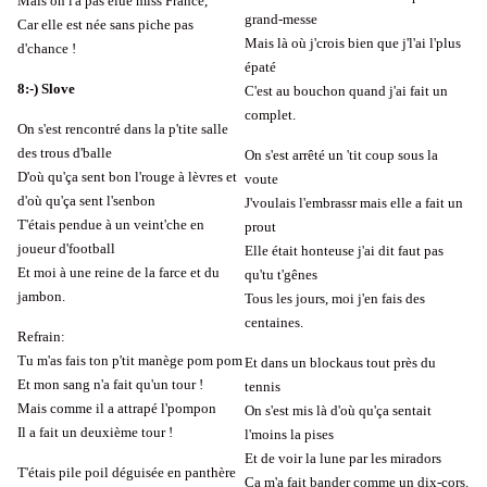
Mais on l'a pas élue miss France,
grand-messe
Car elle est née sans piche pas
Mais là où j'crois bien que j'l'ai l'plus
d'chance !
épaté
8:-) Slove
C'est au bouchon quand j'ai fait un
complet.
On s'est rencontré dans la p'tite salle
des trous d'balle
On s'est arrêté un 'tit coup sous la
D'où qu'ça sent bon l'rouge à lèvres et
voute
d'où qu'ça sent l'senbon
J'voulais l'embrassr mais elle a fait un
T'étais pendue à un veint'che en
prout
joueur d'football
Elle était honteuse j'ai dit faut pas
Et moi à une reine de la farce et du
qu'tu t'gênes
jambon.
Tous les jours, moi j'en fais des
centaines.
Refrain:
Tu m'as fais ton p'tit manège pom pom
Et dans un blockaus tout près du
Et mon sang n'a fait qu'un tour !
tennis
Mais comme il a attrapé l'pompon
On s'est mis là d'où qu'ça sentait
Il a fait un deuxième tour !
l'moins la pises
Et de voir la lune par les miradors
T'étais pile poil déguisée en panthère
Ca m'a fait bander comme un dix-cors.