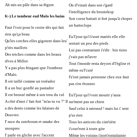
Ah mis un pâle dans sa fégure.
On d'vinait dans son r'gard
l'intelligence du beustekop
6
:-)
Le tombeur eud Malo les bains
Son coeur battait si fort jusqu'à choper
un harteclope.
Faut l'voir pour le croire dès qui fait
rien qu'ça beau
Eu'l'jour qu'i's'sont mariés elle elle
Qu'les cotches elles gigotent dans leu'
sentait un peu des pieds
p'tits maillots
Lui pas contrariant i's'dit : bin tiens
Des tetches comme dans les beaux
j'vais pas m'laver
rêves à Millot
Tout l'monde resta deyors d'l'église et
Y a pas plus fringant que l'tombeur
même eu'l'curé
d'Malo.
I'z'ont jamais personne chez eux faut
Il est taillé comme un toréador
pas s'en étonner.
Il a un buc gonflé au pastador
Il est bronzé même à son trou du cul
Eu'l'jour qu'i'vont mourir y'aura
A côté d'moi i' fait fort "m'as tu vu ?" Il
sur'ment pas un chien
a des dents comme les falaises de
Sauf celui à ratesnuf ! mais lui i' sent
Douvres
p'us rien
I' suce du zuteboum et smake des
Tous les asticots du cim'tière
snoupres
i'cour'ront à toute gite
I' parle en gliche avec l'accent
Même les voisins i'port'rontplainte