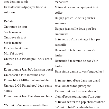
mes derniers ronds
merveilles
Dans des vrais djops j'ai troué la
Même si t'as un pap qui peut tout
solution
coller
Du pap j'en colle deux pou' les
Refrain :
amoureux
On trouve de tout
Du pap jean colle deux pou' les
Sur le marché
amoureux
Ontrouve de tout
Si tu veux qu'ton ménage i' fait pas
Sur le marché
capseille
En cherchant bien
Demande à ta femme de pas v'nir
Moi j'ai trouvé
leuler
Un reup à Cô-Pinard pou' deux cents
Demande à ta femme de pas v'nir
balles
leuler
Et un prout à Jean ba't dans son bocal
Bein sinon gamin tu vas t'engueuler !
Un conseil à Pito inestima-able
Et une bite à Millot inaborda-able
Si tu met trop d'eau dans ton grand
Un reup à Cô-Pinard pou' deux cents
seiau ou dans ton pissepote
balles
T'auras tout des blozes et des mu'
Et un prout à Jean Ba't dans son bocal.
plein d'beuts tout autour d'ton cote.
Si tu vas ach'ter ton pap chez calot'che
Y'a tout qu'est mis copeverbolle sur
Su'tout tu lui d'mandes de la colle