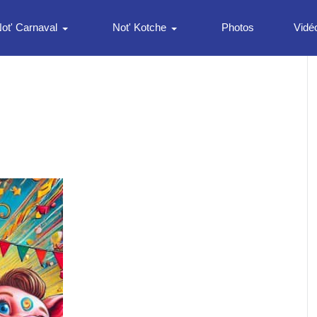
ot' Carnaval
Not' Kotche
Photos
Vidé