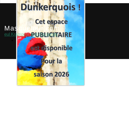
Masquelour.com
eul Krampeut eud d'la bande