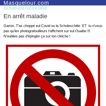
Masquelour.com
eul Krampeut eud d'la bande
En arrêt maladie
Gamin, T’as choppé eul Covid ou la Scholeschitte ET tu n’veux
pas qu’les photografouilleurs t‘affichent sur eul Ouaibe !!!
N’oublies pas d’épingler ça sur ton cletche !