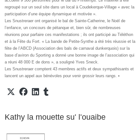
accueilli 9 500 personnes pour le bal du Printemps. Le matériel a été
regroupé sur un seul site dans un local à Coudekerque-Village « avec la
participation d’une équipe dynamique et motivée ».
Les Snustreraer ont organisé le bal de Sainte-Catherine, le Noël de
l’enfance, un concours de pétanque et, bien sûr, de nombreuses
réunions pour parfaire ces manifestations ; ils ont participé au Téléthon
et à la Fête du Fort. « La bande de Petite-Synthe a été très réussie et la
fête de l’ABCD (Association des bals de carnaval dunkerquois) sur la
base d’aviron du Sporting a donné une bonne image de l’association qui
a réuni 48 000 E de dons », a souligné Yves Sneck.
Les Snustreraer comptent 43 membres actifs et deux sympathisants et
lancent un appel aux bénévoles pour venir grossir leurs rangs. •
Kathy la mouette su' l'ouaibe