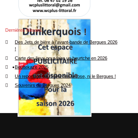
Dernières Nieuws
Des Jets de bière à l’avant-bande de Bergues 2026
!
Carte des lieux pour faire un beurtche en 2026
Beultekaze 2025
Un reportage qui n'sent pas la rose, ni le Bergues !
Souvenirs de Bergues 2024