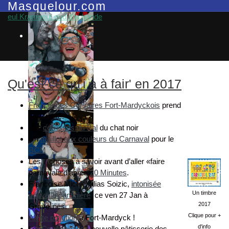
Masquelour.com
eul Krampeut eud d'la bande
Qu'est-ce qu'i a à fair' en 2017
Francis des Corsaires Fort-Mardyckois
prend
sa retraite.
Les
coulisses du Bal
du chat noir
Un
maillot aux couleurs du Carnaval
pour le
BCM
Les 7 choses à savoir avant d’aller «faire
carnaval» d'après
20 Minutes
.
Françoise Michiel alias Soizic,
intonisée
Un timbre
nouvelle cantinière
, ce ven 27 Jan à
2017
Gravelines.
Clique pour +
Alerte pollution
à Fort-Mardyck !
d'info
La "
Couillonnade
", nouvelle pâtisserie des