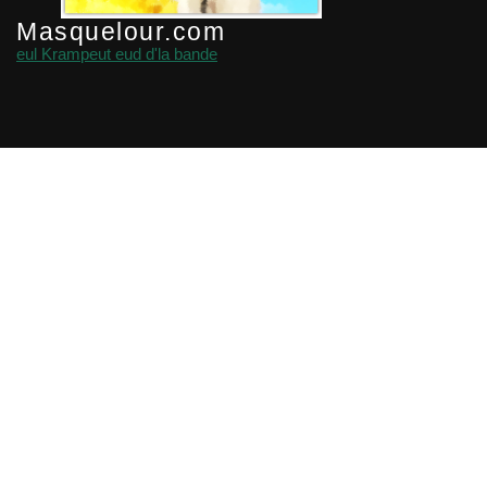
Masquelour.com
eul Krampeut eud d'la bande