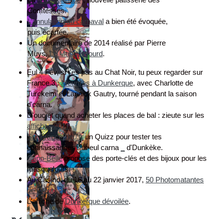
Comtesses.
L’annulation du carnaval
a bien été évoquée,
puis écartée.
Un documentaire de 2014 réalisé par Pierre
Muys,
Le Masque lourd
.
Eul 4 Fev, si t'es pas au Chat Noir, tu peux regarder sur
France 3 :
Meurtres à Dunkerque
, avec Charlotte de
Turckeim et Lannick Gautry, tourné pendant la saison
d'carna.
D'ouc et quand acheter les places de bal : zieute sur les
affiches 2017
.
Sur F
ranceBleu.fr
un Quizz pour tester tes
connaissances sur eul carna
_
d'Dunkèke.
Capp-Belle
propose des porte-clés et des bijoux pour les
masquelours.
Au Casino, du 16 au 22 janvier 2017,
50 Photomatantes
de Prout
.
L'affiche de
Dunkerque dévoilée
.