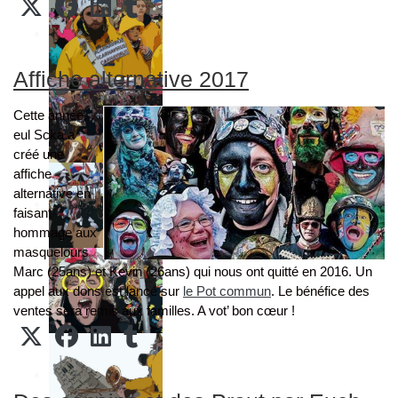
Affiche alternative 2017
Cette année,
eul Scka a
créé une
affiche
alternative en
faisant
hommage aux
masquelours
Marc (25ans) et Kevin (26ans) qui nous ont quitté en 2016. Un
appel aux dons est lancé sur
le Pot commun
. Le bénéfice des
ventes sera remis aux familles. A vot’ bon cœur !