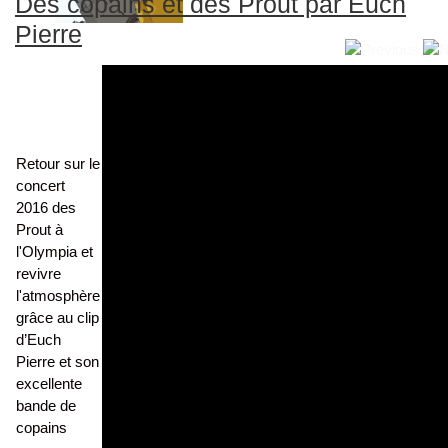
Des copains et des Prout par Euch
Pierre
Retour sur le
concert
2016 des
Prout à
l'Olympia et
revivre
l'atmosphère
grâce au clip
d’Euch
Pierre et son
excellente
bande de
copains