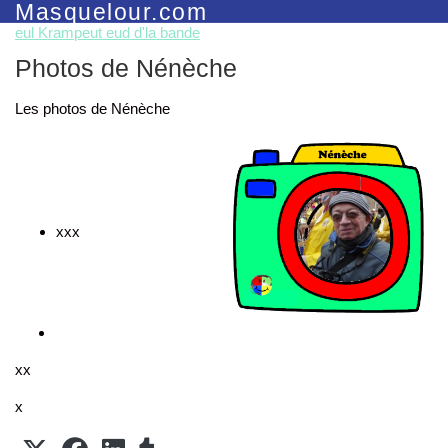
Masquelour.com
eul Krampeut eud d'la bande
Photos de Nénèche
Les photos de Nénèche
xxx
xx
x